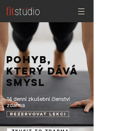
pohyb,
který dává
smysl
14 denní zkušební členství
zdarma
rezervovat lekci
zkusit to zdarma