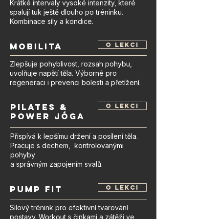
Krátké intervaly vysoké intenzity, které
spalují tuk ještě dlouho po tréninku.
Kombinace síly a kondice.
MOBILITA
o lekci
Zlepšuje pohyblivost, rozsah pohybu,
uvolňuje napětí těla. Výborné pro
regeneraci i prevenci bolesti a přetížení.
Pilates &
o lekci
power jóga
Přispívá k lepšímu držení a posílení těla.
Pracuje s dechem, kontrolovanými
pohyby
a správným zapojením svalů.
Pump Fit
o lekci
Silový trénink pro efektivní tvarování
postavy. Workout s činkami a zátěží ve