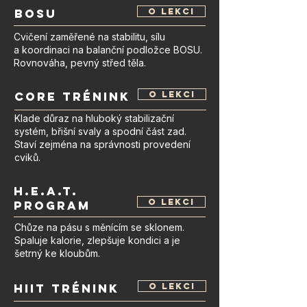
bosu
o lekci
Cvičení zaměřené na stabilitu, sílu
a koordinaci na balanční podložce BOSU.
Rovnováha, pevný střed těla.
core trénink
o lekci
Klade důraz na hluboký stabilizační
systém, břišní svaly a spodní část zad.
Staví zejména na správnosti provedení
cviků.
h.e.a.t.
o lekci
Program
Chůze na pásu s měnícím se sklonem.
Spaluje kalorie, zlepšuje kondici a je
šetrný ke kloubům.
hiit trénink
o lekci