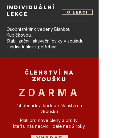
Individuální
o lekci
lekce
Osobní trénink vedený Blankou
Kubíčkovou.
Stabilizační i aktivační cviky v souladu
s individuálními potřebami.
členství na
zkoušku
ZDARMA
14 denní krátkodobé členství na
zkoušku
Platí pro nové členy a pro ty,
kteří u nás necvičili déle než 2 roky.