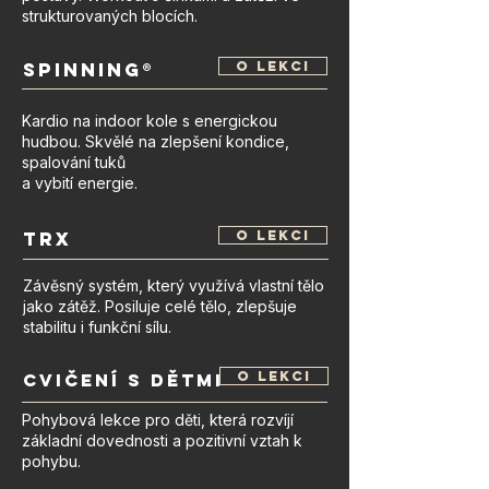
strukturovaných blocích.
Spinning®
o lekci
Kardio na indoor kole s energickou
hudbou. Skvělé na zlepšení kondice,
spalování tuků
a vybití energie.
TRX
o lekci
Závěsný systém, který využívá vlastní tělo
jako zátěž. Posiluje celé tělo, zlepšuje
stabilitu i funkční sílu.
o lekci
cvičení s dětmi
Pohybová lekce pro děti, která rozvíjí
základní dovednosti a pozitivní vztah k
pohybu.