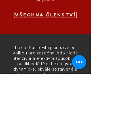
všechna členství
Lekce Pump Fitu jsou skvělou
volbou pro každého, kdo hledá
intenzivní a efektivní způsob, jak
posílit celé tělo. Lekce jsou
dynamické, skvěle sestavené a
každá lekce nabízí výzvu, která
motivuje k dosažení lepších
výsledků. Instruktorky jsou
profesionální, pozorné a milé, což
přidává na celkovém dojmu –
pomáhají s technikou a povzbuzují.
Po lekcích se cítím skvěle, silnější a
plná energie. Vřele doporučuji
každému, kdo si chce dát pořádně
do těla a užít si efektivní trénink v