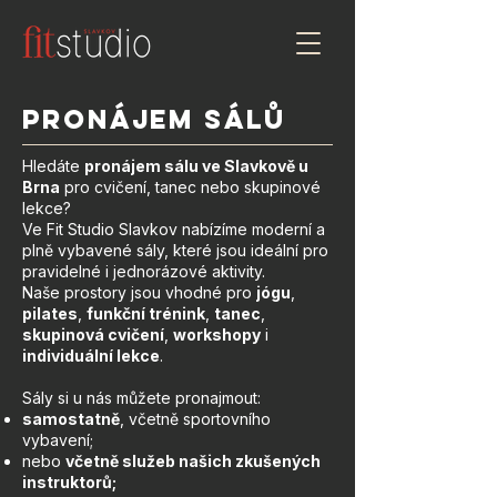
Pronájem sálů
Hledáte
pronájem sálu ve Slavkově u
Brna
pro cvičení, tanec nebo skupinové
lekce?
Ve Fit Studio Slavkov nabízíme moderní a
plně vybavené sály, které jsou ideální pro
pravidelné i jednorázové aktivity.
Naše prostory jsou vhodné pro
jógu
,
pilates
,
funkční trénink
,
tanec
,
skupinová cvičení
,
workshopy
i
individuální lekce
.
Sály si u nás můžete pronajmout:
samostatně
, včetně sportovního
vybavení;
nebo
včetně služeb našich zkušených
instruktorů;