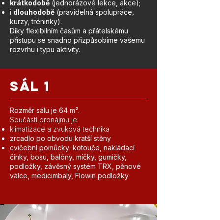
krátkodobě
(jednorázové lekce, akce);
i
dlouhodobě
(pravidelná spolupráce,
kurzy, tréninky).
Díky flexibilním časům a přátelskému
přístupu se snadno přizpůsobíme vašemu
rozvrhu i typu aktivity.
SÁL 1
Rozměr sálu je 64 m².
Součástí pronájmu je:
klimatizace a zvuková technika
zrcadlo po obvodu kratší stěny
cvičební pomůcky: kotouče, nakládací
činky, bosu, balóny, míčky, gumičky,
podložky, závěsný systém TRX, pěnové
válce, medicimbaly, Flowin podložky