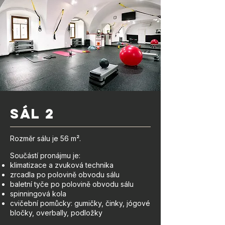
sál 2
Rozměr sálu je 56 m².
Součástí pronájmu je:
klimatizace a zvuková technika
zrcadla po polovině obvodu sálu
baletní tyče po polovině obvodu sálu
spinningová kola
cvičební pomůcky: gumičky, činky, jógové
bločky, overbally, podložky