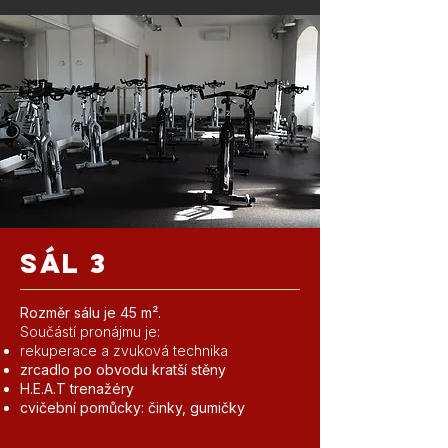
SÁL 3
Rozměr sálu je 45 m².
Součástí pronájmu je:
rekuperace a zvuková technika
zrcadlo po obvodu kratší stěny
H.E.A.T trenažéry
cvičební pomůcky: činky, gumičky